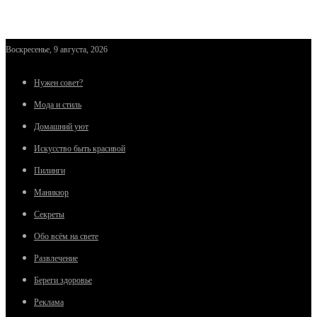
Воскресенье, 9 августа, 2026
Нужен совет?
Мода и стиль
Домашний уют
Искусство быть красивой
Пилинги
Маникюр
Секреты
Обо всём на свете
Развлечение
Береги здоровье
Реклама