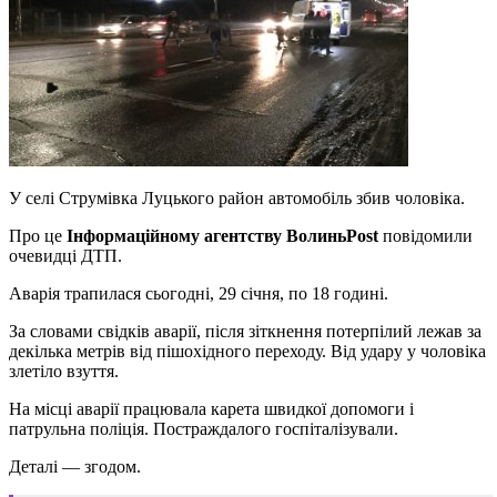
У селі Струмівка Луцького район автомобіль збив чоловіка.
Про це
Інформаційному агентству ВолиньPost
повідомили
очевидці ДТП.
Аварія трапилася сьогодні, 29 січня, по 18 годині.
За словами свідків аварії, після зіткнення потерпілий лежав за
декілька метрів від пішохідного переходу. Від удару у чоловіка
злетіло взуття.
На місці аварії працювала карета швидкої допомоги і
патрульна поліція. Постраждалого госпіталізували.
Деталі — згодом.