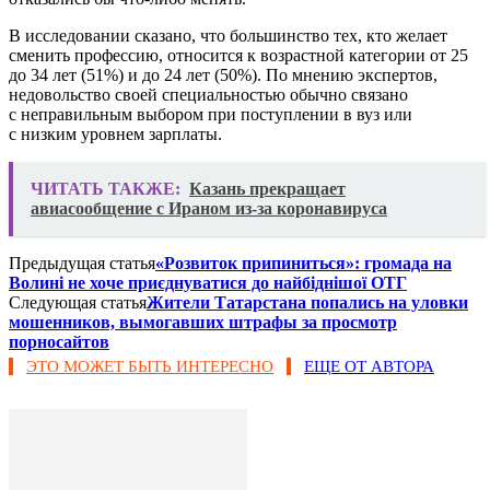
В исследовании сказано, что большинство тех, кто желает
сменить профессию, относится к возрастной категории от 25
до 34 лет (51%) и до 24 лет (50%). По мнению экспертов,
недовольство своей специальностью обычно связано
с неправильным выбором при поступлении в вуз или
с низким уровнем зарплаты.
ЧИТАТЬ ТАКЖЕ:
Казань прекращает
авиасообщение с Ираном из-за коронавируса
Предыдущая статья
«Розвиток припиниться»: громада на
Волині не хоче приєднуватися до найбіднішої ОТГ
Следующая статья
Жители Татарстана попались на уловки
мошенников, вымогавших штрафы за просмотр
порносайтов
ЭТО МОЖЕТ БЫТЬ ИНТЕРЕСНО
ЕЩЕ ОТ АВТОРА