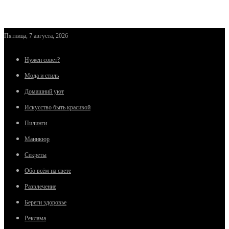
Пятница, 7 августа, 2026
Нужен совет?
Мода и стиль
Домашний уют
Искусство быть красивой
Пилинги
Маникюр
Секреты
Обо всём на свете
Развлечение
Береги здоровье
Реклама