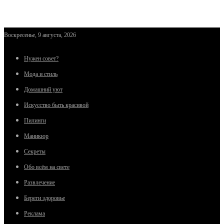
Воскресенье, 9 августа, 2026
Нужен совет?
Мода и стиль
Домашний уют
Искусство быть красивой
Пилинги
Маникюр
Секреты
Обо всём на свете
Развлечение
Береги здоровье
Реклама