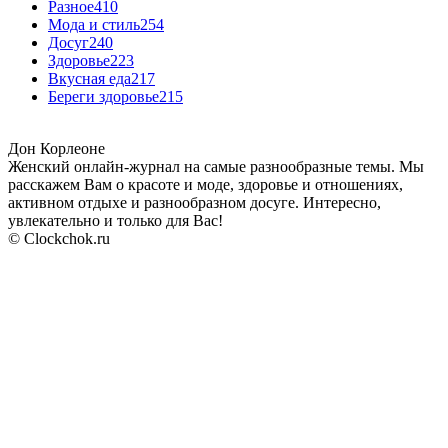
Разное
410
Мода и стиль
254
Досуг
240
Здоровье
223
Вкусная еда
217
Береги здоровье
215
Дон Корлеоне
Женский онлайн-журнал на самые разнообразные темы. Мы
расскажем Вам о красоте и моде, здоровье и отношениях,
активном отдыхе и разнообразном досуге. Интересно,
увлекательно и только для Вас!
© Clockchok.ru