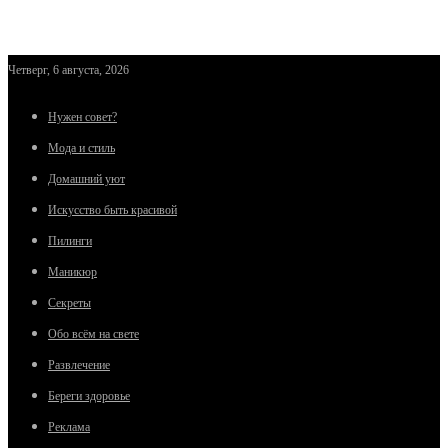
Четверг, 6 августа, 2026
Нужен совет?
Мода и стиль
Домашний уют
Искусство быть красивой
Пилинги
Маникюр
Секреты
Обо всём на свете
Развлечение
Береги здоровье
Реклама