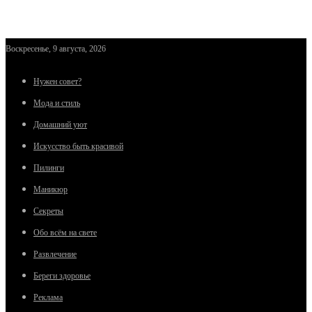
Воскресенье, 9 августа, 2026
Нужен совет?
Мода и стиль
Домашний уют
Искусство быть красивой
Пилинги
Маникюр
Секреты
Обо всём на свете
Развлечение
Береги здоровье
Реклама