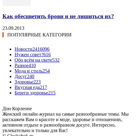
Как обесцветить брови и не лишиться их?
23.09.2013
ПОПУЛЯРНЫЕ КАТЕГОРИИ
Новости24
16096
Нужен совет?
616
Обо всём на свете
532
Разное
410
Мода и стиль
254
Досуг
240
Здоровье
223
Вкусная еда
217
Береги здоровье
215
Дон Корлеоне
Женский онлайн-журнал на самые разнообразные темы. Мы
расскажем Вам о красоте и моде, здоровье и отношениях,
активном отдыхе и разнообразном досуге. Интересно,
увлекательно и только для Вас!
© Clockchok.ru