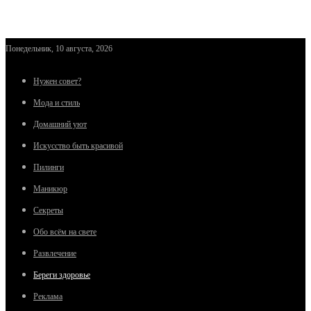
Понедельник, 10 августа, 2026
Нужен совет?
Мода и стиль
Домашний уют
Искусство быть красивой
Пилинги
Маникюр
Секреты
Обо всём на свете
Развлечение
Береги здоровье
Реклама