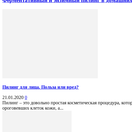
Ферментативный и энзимный пилинг в домашних 
Пилинг для лица. Польза или вред?
21.01.2020
0
Пилинг – это довольно простая косметическая процедура, кот
ороговевших клеток кожи, а...