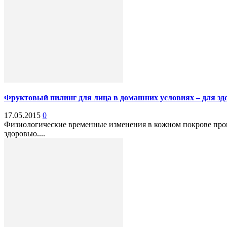
Фруктовый пилинг для лица в домашних условиях – для здо
17.05.2015
0
Физиологические временные изменения в кожном покрове проис
здоровью....