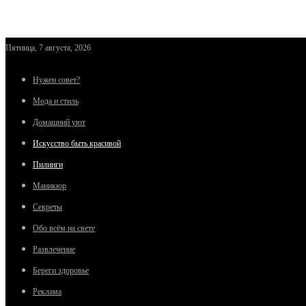
Пятница, 7 августа, 2026
Нужен совет?
Мода и стиль
Домашний уют
Искусство быть красивой
Пилинги
Маникюр
Секреты
Обо всём на свете
Развлечение
Береги здоровье
Реклама