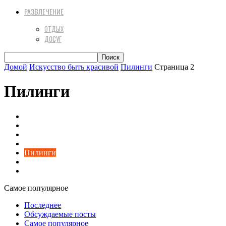
РАЗВЛЕЧЕНИЕ
ОТДЫХ
ДОСУГ
Домой
Искусство быть красивой
Пилинги
Страница 2
Пилинги
Здоровье
Косметология
Макияж
Маникюр
Пилинги
Прически и стрижки
Уход за волосами
Самое популярное
Последнее
Обсуждаемые посты
Самое популярное