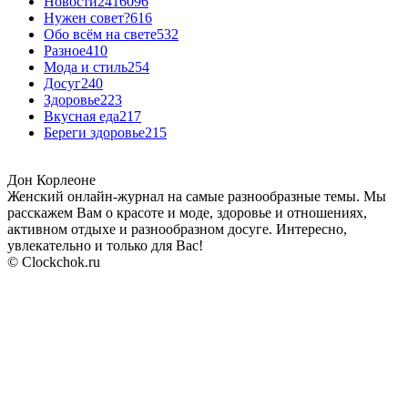
Новости24
16096
Нужен совет?
616
Обо всём на свете
532
Разное
410
Мода и стиль
254
Досуг
240
Здоровье
223
Вкусная еда
217
Береги здоровье
215
Дон Корлеоне
Женский онлайн-журнал на самые разнообразные темы. Мы
расскажем Вам о красоте и моде, здоровье и отношениях,
активном отдыхе и разнообразном досуге. Интересно,
увлекательно и только для Вас!
© Clockchok.ru