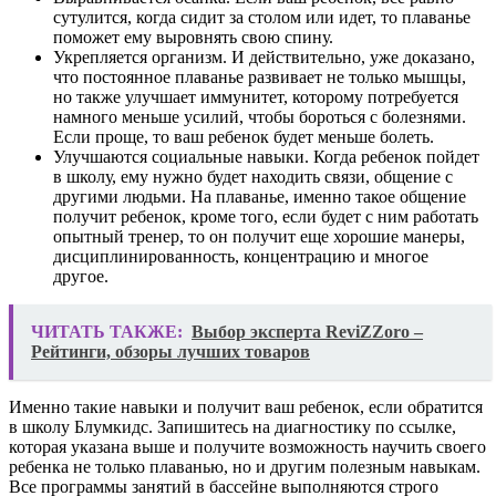
сутулится, когда сидит за столом или идет, то плаванье
поможет ему выровнять свою спину.
Укрепляется организм. И действительно, уже доказано,
что постоянное плаванье развивает не только мышцы,
но также улучшает иммунитет, которому потребуется
намного меньше усилий, чтобы бороться с болезнями.
Если проще, то ваш ребенок будет меньше болеть.
Улучшаются социальные навыки. Когда ребенок пойдет
в школу, ему нужно будет находить связи, общение с
другими людьми. На плаванье, именно такое общение
получит ребенок, кроме того, если будет с ним работать
опытный тренер, то он получит еще хорошие манеры,
дисциплинированность, концентрацию и многое
другое.
ЧИТАТЬ ТАКЖЕ:
Выбор эксперта ReviZZoro –
Рейтинги, обзоры лучших товаров
Именно такие навыки и получит ваш ребенок, если обратится
в школу Блумкидс. Запишитесь на диагностику по ссылке,
которая указана выше и получите возможность научить своего
ребенка не только плаванью, но и другим полезным навыкам.
Все программы занятий в бассейне выполняются строго