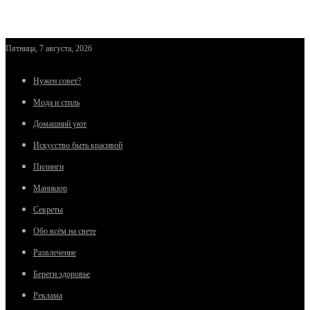
Пятница, 7 августа, 2026
Нужен совет?
Мода и стиль
Домашний уют
Искусство быть красивой
Пилинги
Маникюр
Секреты
Обо всём на свете
Развлечение
Береги здоровье
Реклама