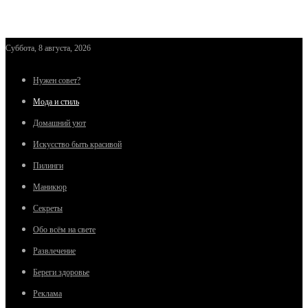
Суббота, 8 августа, 2026
Нужен совет?
Мода и стиль
Домашний уют
Искусство быть красивой
Пилинги
Маникюр
Секреты
Обо всём на свете
Развлечение
Береги здоровье
Реклама