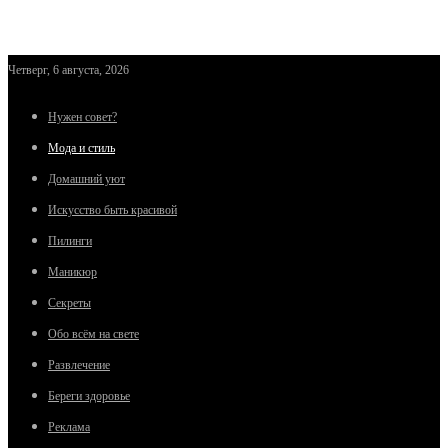
Четверг, 6 августа, 2026
Нужен совет?
Мода и стиль
Домашний уют
Искусство быть красивой
Пилинги
Маникюр
Секреты
Обо всём на свете
Развлечение
Береги здоровье
Реклама