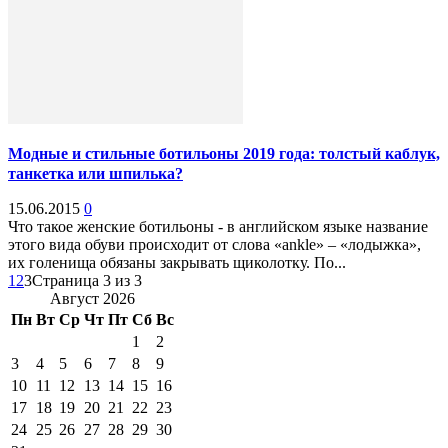
Модные и стильные ботильоны 2019 года: толстый каблук,
танкетка или шпилька?
15.06.2015
0
Что такое женские ботильоны - в английском языке название
этого вида обуви происходит от слова «аnkle» – «лодыжка»,
их голенища обязаны закрывать щиколотку. По...
1
2
3
Страница 3 из 3
Август 2026
Пн
Вт
Ср
Чт
Пт
Сб
Вс
1
2
3
4
5
6
7
8
9
10
11
12
13
14
15
16
17
18
19
20
21
22
23
24
25
26
27
28
29
30