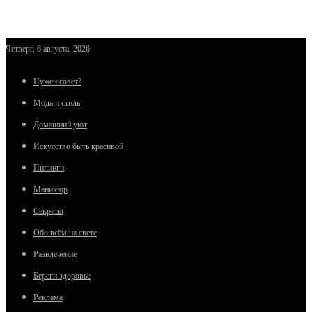
Четверг, 6 августа, 2026
Нужен совет?
Мода и стиль
Домашний уют
Искусство быть красивой
Пилинги
Маникюр
Секреты
Обо всём на свете
Развлечение
Береги здоровье
Реклама