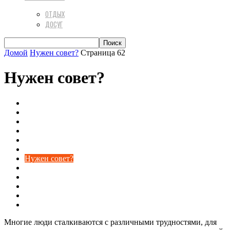
ОТДЫХ
ДОСУГ
Домой
Нужен совет?
Страница 62
Нужен совет?
Береги здоровье
Досуг
Интернет
Искусство быть красивой
Мода и стиль
Новости24
Нужен совет?
Обо всём на свете
Развлечение
Реклама
Секс
Статьи
Многие люди сталкиваются с различными трудностями, для