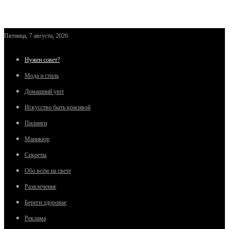
Пятница, 7 августа, 2026
Нужен совет?
Мода и стиль
Домашний уют
Искусство быть красивой
Пилинги
Маникюр
Секреты
Обо всём на свете
Развлечение
Береги здоровье
Реклама