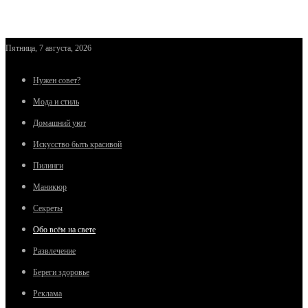
Пятница, 7 августа, 2026
Нужен совет?
Мода и стиль
Домашний уют
Искусство быть красивой
Пилинги
Маникюр
Секреты
Обо всём на свете
Развлечение
Береги здоровье
Реклама