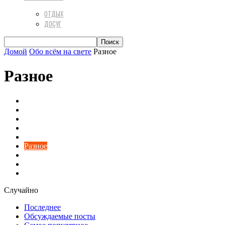
ОТДЫХ
ДОСУГ
Домой
Обо всём на свете
Разное
Разное
Авто
Актуальная психология
Вкусная еда
Диеты
Домашний уют
Разное
Техника
Финансы
Цветы и растения
Случайно
Последнее
Обсуждаемые посты