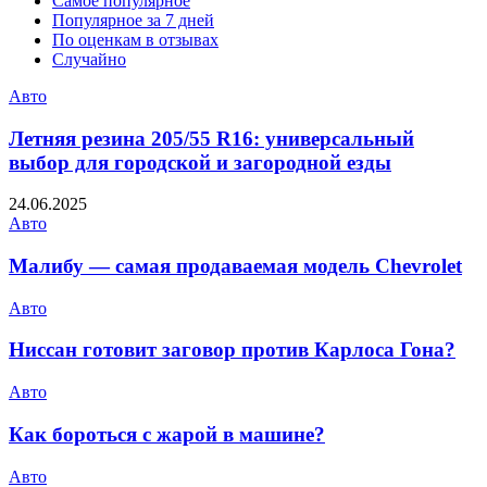
Самое популярное
Популярное за 7 дней
По оценкам в отзывах
Случайно
Авто
Летняя резина 205/55 R16: универсальный
выбор для городской и загородной езды
24.06.2025
Авто
Малибу — самая продаваемая модель Chevrolet
Авто
Ниссан готовит заговор против Карлоса Гона?
Авто
Как бороться с жарой в машине?
Авто