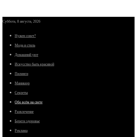
Суббота, 8 августа, 2026
Нужен совет?
Мода и стиль
Домашний уют
Искусство быть красивой
Пилинги
Маникюр
Секреты
Обо всём на свете
Развлечение
Береги здоровье
Реклама