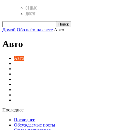
ОТДЫХ
ДОСУГ
Домой
Обо всём на свете
Авто
Авто
Авто
Актуальная психология
Вкусная еда
Диеты
Домашний уют
Разное
Техника
Финансы
Цветы и растения
Последнее
Последнее
Обсуждаемые посты