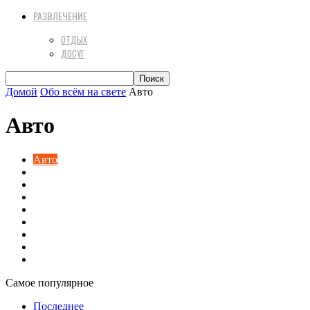
РАЗВЛЕЧЕНИЕ
ОТДЫХ
ДОСУГ
Домой
Обо всём на свете
Авто
Авто
Авто
Актуальная психология
Вкусная еда
Диеты
Домашний уют
Разное
Техника
Финансы
Цветы и растения
Самое популярное
Последнее