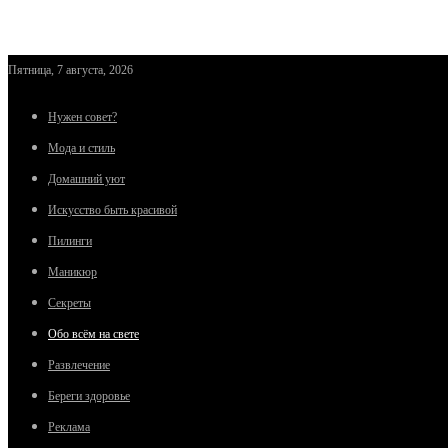
Пятница, 7 августа, 2026
Нужен совет?
Мода и стиль
Домашний уют
Искусство быть красивой
Пилинги
Маникюр
Секреты
Обо всём на свете
Развлечение
Береги здоровье
Реклама