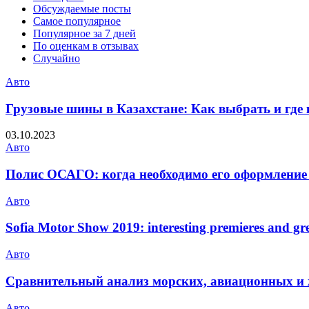
Обсуждаемые посты
Самое популярное
Популярное за 7 дней
По оценкам в отзывах
Случайно
Авто
Грузовые шины в Казахстане: Как выбрать и где
03.10.2023
Авто
Полис ОСАГО: когда необходимо его оформление 
Авто
Sofia Motor Show 2019: interesting premieres and gre
Авто
Сравнительный анализ морских, авиационных и 
Авто