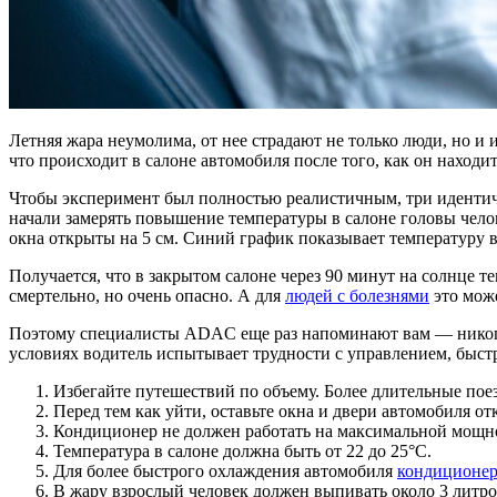
Летняя жара неумолима, от нее страдают не только люди, но 
что происходит в салоне автомобиля после того, как он находи
Чтобы эксперимент был полностью реалистичным, три идентичн
начали замерять повышение температуры в салоне головы челов
окна открыты на 5 см. Синий график показывает температуру в
Получается, что в закрытом салоне через 90 минут на солнце т
смертельно, но очень опасно. А для
людей с болезнями
это мож
Поэтому специалисты ADAC еще раз напоминают вам — никогда 
условиях водитель испытывает трудности с управлением, быстре
Избегайте путешествий по объему. Более длительные пое
Перед тем как уйти, оставьте окна и двери автомобиля о
Кондиционер не должен работать на максимальной мощност
Температура в салоне должна быть от 22 до 25°C.
Для более быстрого охлаждения автомобиля
кондиционе
В жару взрослый человек должен выпивать около 3 литро