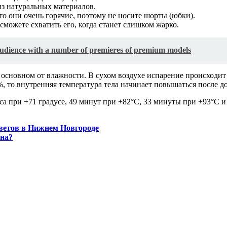
з натуральных материалов.
то они очень горячие, поэтому не носите шорты (юбки).
сможете схватить его, когда станет слишком жарко.
 audience with a number of premieres of premium models
в основном от влажности. В сухом воздухе испарение происходит
%, то внутренняя температура тела начинает повышаться после 
са при +71 градусе, 49 минут при +82°C, 33 минуты при +93°C 
цветов в Нижнем Новгороде
она?