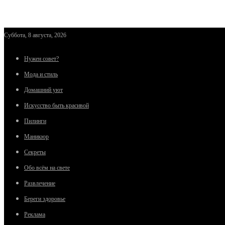
Суббота, 8 августа, 2026
Нужен совет?
Мода и стиль
Домашний уют
Искусство быть красивой
Пилинги
Маникюр
Секреты
Обо всём на свете
Развлечение
Береги здоровье
Реклама