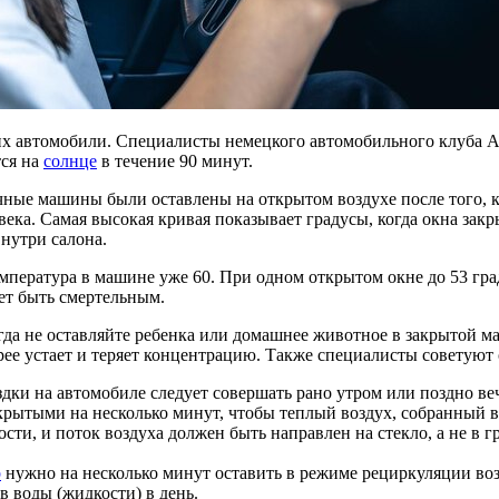
и их автомобили. Специалисты немецкого автомобильного клуба
тся на
солнце
в течение 90 минут.
ые машины были оставлены на открытом воздухе после того, ка
ека. Самая высокая кривая показывает градусы, когда окна закр
нутри салона.
емпература в машине уже 60. При одном открытом окне до 53 град
ет быть смертельным.
не оставляйте ребенка или домашнее животное в закрытой маши
е устает и теряет концентрацию. Также специалисты советуют об
здки на автомобиле следует совершать рано утром или поздно ве
ткрытыми на несколько минут, чтобы теплый воздух, собранный 
и, и поток воздуха должен быть направлен на стекло, а не в г
р
нужно на несколько минут оставить в режиме рециркуляции воз
в воды (жидкости) в день.