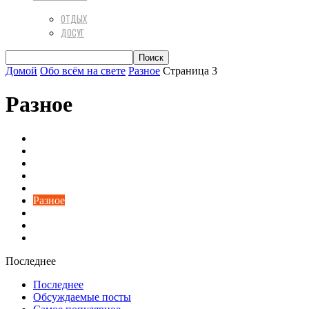
ОТДЫХ
ДОСУГ
Домой
Обо всём на свете
Разное
Страница 3
Разное
Авто
Актуальная психология
Вкусная еда
Диеты
Домашний уют
Разное
Техника
Финансы
Цветы и растения
Последнее
Последнее
Обсуждаемые посты