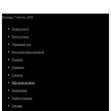
Пятница, 7 августа, 2026
Нужен совет?
Мода и стиль
Домашний уют
Искусство быть красивой
Пилинги
Маникюр
Секреты
Обо всём на свете
Развлечение
Береги здоровье
Реклама