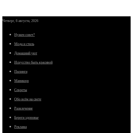
Четверг, 6 августа, 2026
Нужен совет?
Мода и стиль
Домашний уют
Искусство быть красивой
Пилинги
Маникюр
Секреты
Обо всём на свете
Развлечение
Береги здоровье
Реклама