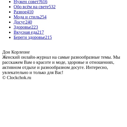
Нужен совет?
616
Обо всём на свете
532
Разное
410
Мода и стиль
254
Досуг
240
Здоровье
223
Вкусная еда
217
Береги здоровье
215
Дон Корлеоне
Женский онлайн-журнал на самые разнообразные темы. Мы
расскажем Вам о красоте и моде, здоровье и отношениях,
активном отдыхе и разнообразном досуге. Интересно,
увлекательно и только для Вас!
© Clockchok.ru