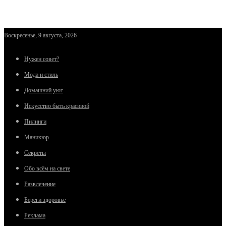
Воскресенье, 9 августа, 2026
Нужен совет?
Мода и стиль
Домашний уют
Искусство быть красивой
Пилинги
Маникюр
Секреты
Обо всём на свете
Развлечение
Береги здоровье
Реклама