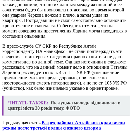
также дополнили, что по их данным между женщиной и ее
сожителем будто бы произошла потасовка, во время которой
она ударила Черкова ножом в плечо, а затем ушла из
квартиры. Пострадавший не смог самостоятельно остановить
кровотечение и скончался. Собеседник отметил, что на
момент совершения преступления Ларина могла находиться в
состоянии опьянения.
В пресс-службе СУ СКР по Республике Алтай
корреспонденту ИА «Банкфакс» не стали подтверждать эти
сведения – в интересах следствия правоохранители не дают
комментариев по данной теме. Однако источники в следкоме
рассказали, что на данный момент дело в отношении Татьяны
Лариной расследуется по ч. 4 ст. 111 УК РФ (умышленное
причинение тяжкого вреда здоровью, повлекшее по
неосторожности смерть потерпевшего), а не по ст. 105 УК РФ
(убийство), как было изначально указано в ориентировке.
ЧИТАТЬ ТАКЖЕ:
Як луцька молодь відпочивала в
центрі міста 30 років тому. ФОТО
Предыдущая статья
В трех районах Алтайского края ввели
режим после третьей волны снежного шторма