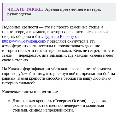
ЧИТАТЬ ТАКЖЕ:
Аренда прогулочного катера:
руководство
Подобные крепости — это не просто каменные стены, а
целые «города в камне», в которых переплетались жизнь и
смерть, оборона и быт.
Туры по Кавказу от
https://www.davstour.com/
позволяют окунуться в эту
атмосферу, открыть легенды и почувствовать дыхание
истории стен, что стояли здесь веками. Ведь не секрет, что эти
земли — перекресток цивилизаций, где каждый камень имеет
свою историю.
На Кавказе фортификации убеждали врагов в незыблемости
горных рубежей и тому, кто рискнул войти, предлагали бой на
равных. Какая крепость способна рассказать вашу любимую
историю сильнее?
Ключевые факты и памятники:
Дзивгисская крепость (Северная Осетия) — древняя
скальная крепость с шестью пещерами и мощными
стенами, символ непреклонности.