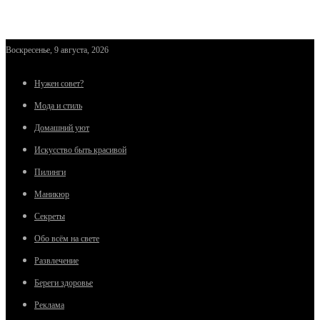
Воскресенье, 9 августа, 2026
Нужен совет?
Мода и стиль
Домашний уют
Искусство быть красивой
Пилинги
Маникюр
Секреты
Обо всём на свете
Развлечение
Береги здоровье
Реклама