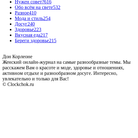
Нужен совет?
616
Обо всём на свете
532
Разное
410
Мода и стиль
254
Досуг
240
Здоровье
223
Вкусная еда
217
Береги здоровье
215
Дон Корлеоне
Женский онлайн-журнал на самые разнообразные темы. Мы
расскажем Вам о красоте и моде, здоровье и отношениях,
активном отдыхе и разнообразном досуге. Интересно,
увлекательно и только для Вас!
© Clockchok.ru