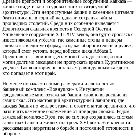
Древние крепости и оборонительные сооружения Кавказа —
живые свидетельства суровых эпох и хитроумной
архитектуры. Эти неприступные башни и каменные цитадели
будто вписаны в горный ландшафт, сохраняя тайны
прошедших столетий. Среди них особенно выделяется
Дзивгисская скальная крепость в Северной Осетии.
Уникальное сооружение XIII–XIV веков, она будто срослась с
известняковыми утёсами, где каменные стены и пещеры
сливаются в единую форму, создавая оборонительный рубеж,
который смог устоять перед войском шаха Аббаса I.
Представьте — воинов здесь могло быть до сотни, и они
могли долгими месяцами не пропускать врага в Куртатинское
ущелье. Такая история не оставляет равнодушным каждого,
кто попадает в этот край.
Не менее поражает своими размерами и сложностью
башенный комплекс «Вовнушки» в Ингушетии —
средневековые многоэтажные башни, словно выросшие из
самих скал. Это настоящий архитектурный лабиринт, где
каждая башня по четыре этажа, и стоит она так органично, что
различить каменное сооружение от природы сложно. Рядом —
замковый комплекс Эрзи, где до сих пор сохранилась система
защитных башен и жилых построек XVI века. Эти крепости
рассказывали нарративы о борьбе и постоянной готовности к
обороне.