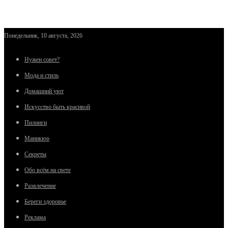
Понедельник, 10 августа, 2026
Нужен совет?
Мода и стиль
Домашний уют
Искусство быть красивой
Пилинги
Маникюр
Секреты
Обо всём на свете
Развлечение
Береги здоровье
Реклама