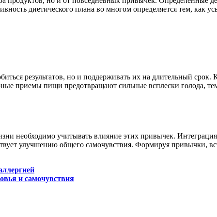
ора продуктов, но и от повседневных привычек. Определенные д
вность диетического плана во многом определяется тем, как у
иться результатов, но и поддерживать их на длительный срок. 
ярные приемы пищи предотвращают сильные всплески голода, те
изни необходимо учитывать влияние этих привычек. Интеграция
обствует улучшению общего самочувствия. Формируя привычки, в
аллергией
ровья и самочувствия