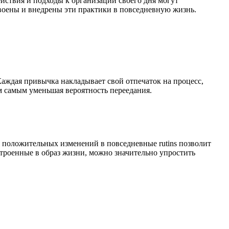
ействия и подходы к организации своего дня могут
своены и внедрены эти практики в повседневную жизнь.
Каждая привычка накладывает свой отпечаток на процесс,
м самым уменьшая вероятность переедания.
 положительных изменений в повседневные rutins позволит
строенные в образ жизни, можно значительно упростить