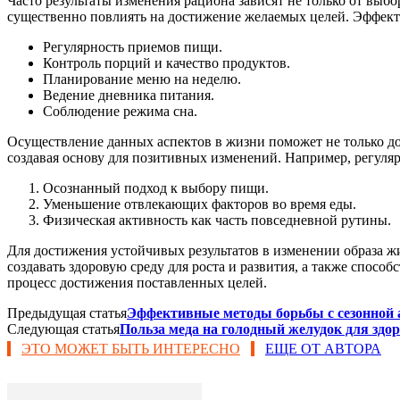
Часто результаты изменения рациона зависят не только от выб
существенно повлиять на достижение желаемых целей. Эффекти
Регулярность приемов пищи.
Контроль порций и качество продуктов.
Планирование меню на неделю.
Ведение дневника питания.
Соблюдение режима сна.
Осуществление данных аспектов в жизни поможет не только доб
создавая основу для позитивных изменений. Например, регул
Осознанный подход к выбору пищи.
Уменьшение отвлекающих факторов во время еды.
Физическая активность как часть повседневной рутины.
Для достижения устойчивых результатов в изменении образа ж
создавать здоровую среду для роста и развития, а также спос
процесс достижения поставленных целей.
Предыдущая статья
Эффективные методы борьбы с сезонной 
Следующая статья
Польза меда на голодный желудок для здо
ЭТО МОЖЕТ БЫТЬ ИНТЕРЕСНО
ЕЩЕ ОТ АВТОРА