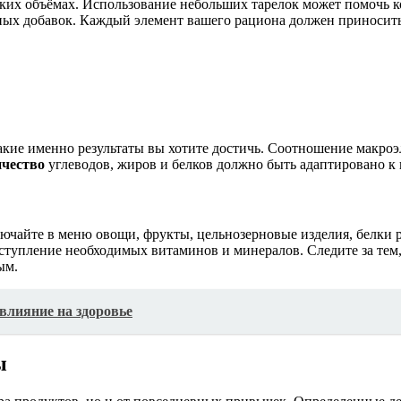
 каких объёмах. Использование небольших тарелок может помочь 
енных добавок. Каждый элемент вашего рациона должен приноси
акие именно результаты вы хотите достичь. Соотношение макроэ
ичество
углеводов, жиров и белков должно быть адаптировано к
лючайте в меню овощи, фрукты, цельнозерновые изделия, белки 
поступление необходимых витаминов и минералов. Следите за т
ым.
влияние на здоровье
ы