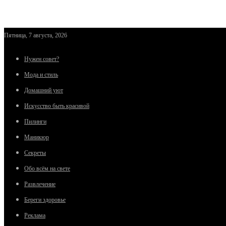
Пятница, 7 августа, 2026
Нужен совет?
Мода и стиль
Домашний уют
Искусство быть красивой
Пилинги
Маникюр
Секреты
Обо всём на свете
Развлечение
Береги здоровье
Реклама