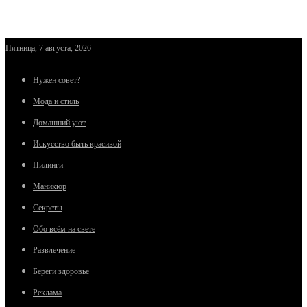
Пятница, 7 августа, 2026
Нужен совет?
Мода и стиль
Домашний уют
Искусство быть красивой
Пилинги
Маникюр
Секреты
Обо всём на свете
Развлечение
Береги здоровье
Реклама