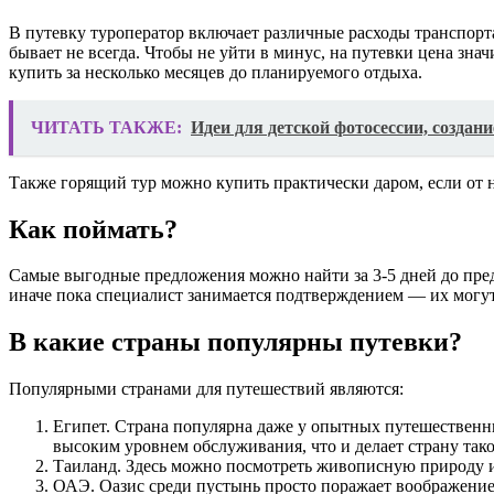
В путевку туроператор включает различные расходы транспорта,
бывает не всегда. Чтобы не уйти в минус, на путевки цена зн
купить за несколько месяцев до планируемого отдыха.
ЧИТАТЬ ТАКЖЕ:
Идеи для детской фотосессии, создан
Также горящий тур можно купить практически даром, если от н
Как поймать?
Самые выгодные предложения можно найти за 3-5 дней до пред
иначе пока специалист занимается подтверждением — их могут
В какие страны популярны путевки?
Популярными странами для путешествий являются:
Египет. Страна популярна даже у опытных путешественни
высоким уровнем обслуживания, что и делает страну так
Таиланд. Здесь можно посмотреть живописную природу 
ОАЭ. Оазис среди пустынь просто поражает воображение 