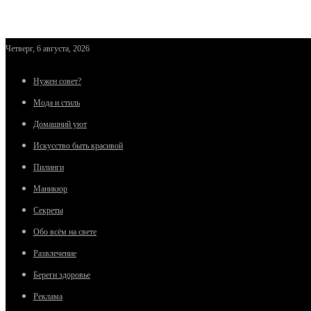
Четверг, 6 августа, 2026
Нужен совет?
Мода и стиль
Домашний уют
Искусство быть красивой
Пилинги
Маникюр
Секреты
Обо всём на свете
Развлечение
Береги здоровье
Реклама