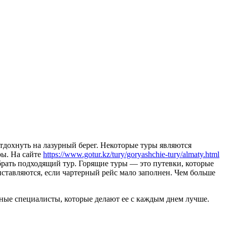
отдохнуть на лазурный берег. Некоторые туры являются
ры. На сайте
https://www.gotur.kz/tury/goryashchie-tury/almaty.html
рать подходящий тур. Горящие туры — это путевки, которые
ыставляются, если чартерный рейс мало заполнен. Чем больше
тные специалисты, которые делают ее с каждым днем лучше.