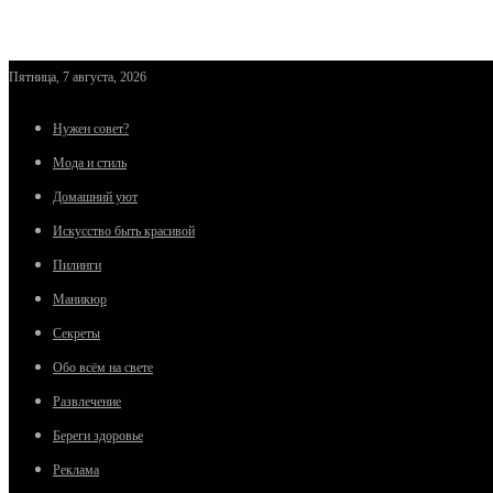
Пятница, 7 августа, 2026
Нужен совет?
Мода и стиль
Домашний уют
Искусство быть красивой
Пилинги
Маникюр
Секреты
Обо всём на свете
Развлечение
Береги здоровье
Реклама