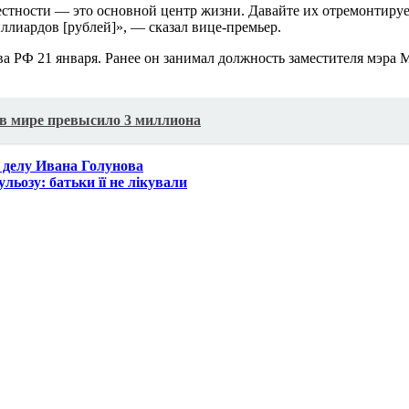
местности — это основной центр жизни. Давайте их отремонтиру
миллиардов [рублей]», — сказал вице-премьер.
ва РФ 21 января. Ранее он занимал должность заместителя мэра
в мире превысило 3 миллиона
 делу Ивана Голунова
ьозу: батьки її не лікували