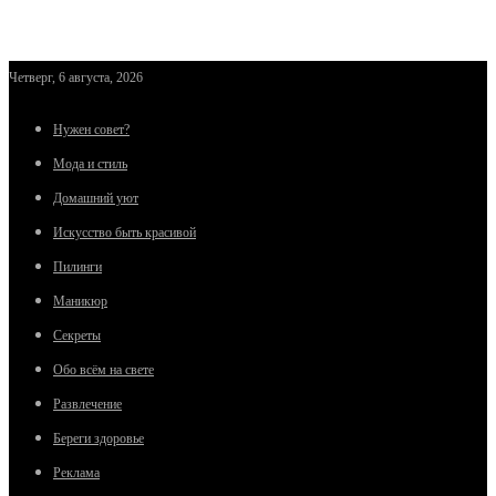
Четверг, 6 августа, 2026
Нужен совет?
Мода и стиль
Домашний уют
Искусство быть красивой
Пилинги
Маникюр
Секреты
Обо всём на свете
Развлечение
Береги здоровье
Реклама