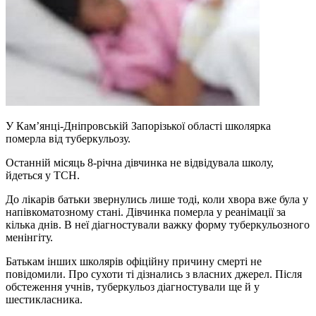
У Кам’янці-Дніпровській Запорізької області школярка
померла від туберкульозу.
Останній місяць 8-річна дівчинка не відвідувала школу,
йдеться у ТСН.
До лікарів батьки звернулись лише тоді, коли хвора вже була у
напівкоматозному стані. Дівчинка померла у реанімації за
кілька днів. В неї діагностували важку форму туберкульозного
менінгіту.
Батькам інших школярів офіційну причину смерті не
повідомили. Про сухоти ті дізнались з власних джерел. Після
обстеження учнів, туберкульоз діагностували ще й у
шестикласника.