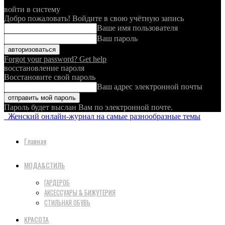
войти в систему
Добро пожаловать! Войдите в свою учётную запись
Ваше имя пользователя
Ваш пароль
Forgot your password? Get help
восстановление пароля
Восстановите свой пароль
Ваш адрес электронной почты
Пароль будет выслан Вам по электронной почте.
Женский онлайн-журнал на самые разнообразные темы
Главная
МОДА&СТИЛЬ
ГАРДЕРОБ
АКСЕССУАРЫ & БИЖУТЕРИЯ
СТИЛЬНАЯ ОБУВЬ
КРАСОТА