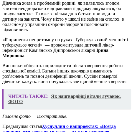
Дівчинка жила в проблемній родині, як виявилось згодом,
вчителі неодноразово відправляли її додому лікуватися, бо
почувалася зле. Та вже за кілька днів батьки приводили
дитину на заняття. Чому ніхто у школі не забив на сполох, в
обласному управлінні охорони здоров’я пояснювати
відмовились.
«Її принесли непритомну на руках. Туберкульозний менінгіт і
туберкульоз легені», — прокоментувала дитячий лікар-
інфекціоніст Кам’янсько-Дніпровської лікарні
Ірина
Миронова
.
Висновки обіцяють оприлюднити після завершення роботи
спеціальної комісії. Батьки інших школярів вимагають
роз’яснень та повної дезінфекції школи. Сусіди померлої
дівчинки кажуть: вона почувалась зле щонайменше з вересня.
ЧИТАТЬ ТАКЖЕ:
Як нацгвардійці вітали лучанок.
ФОТО
Головне фото — ілюстративне.
Предыдущая статья
Хуснуллин о нацпроектах: «Всегда
говорим, что денег не хватает, – да у нас огромное