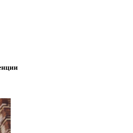
енции