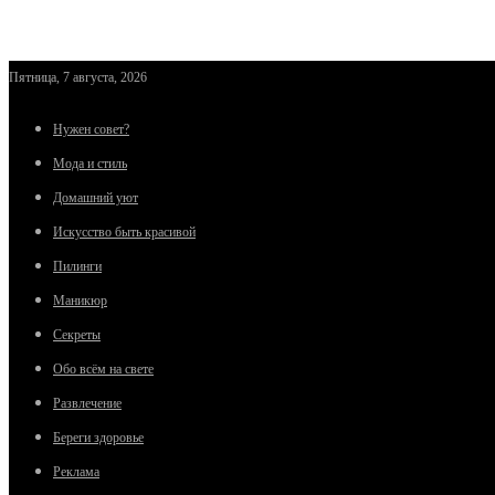
Пятница, 7 августа, 2026
Нужен совет?
Мода и стиль
Домашний уют
Искусство быть красивой
Пилинги
Маникюр
Секреты
Обо всём на свете
Развлечение
Береги здоровье
Реклама