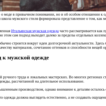
о о моде в привычном понимании, но и об особом отношении к о
 школа мужского стиля формировала представление о том, как мо
еменная
Итальянская мужская одежда
часто рассматривается как 
и этом сам подход выходит далеко за пределы отдельных коллек
обычно строится вокруг идеи долгосрочной актуальности. Здес
качеству материалов, сочетанию оттенков и способности вещей 
 к мужской одежде
ой ручного труда и локальных мастерских. Во многих регионах 
дежды, рассчитанной на длительное использование.
ышленным производством, однако внимание к деталям осталось о
то одежда должна выглядеть естественно, а не создавать ощуще