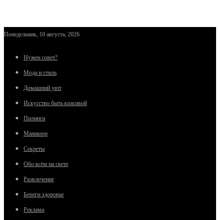
Понедельник, 10 августа, 2026
Нужен совет?
Мода и стиль
Домашний уют
Искусство быть красивой
Пилинги
Маникюр
Секреты
Обо всём на свете
Развлечение
Береги здоровье
Реклама