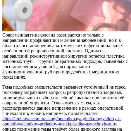
Современная гинекология развивается не только в
направлении профилактики и лечения заболеваний, но и в
области восстановления анатомических и функциональных
особенностей репродуктивной системы. Одним из
направлений реконструктивной хирургии остаётся пластика
маточных труб — группа оперативных подходов, связанных с
восстановлением условий для нормального
функционирования труб при определённых медицинских
показаниях.
Тема подобных вмешательств вызывает устойчивый интерес,
поскольку затрагивает вопросы репродуктивного здоровья,
индивидуального выбора лечебной тактики и возможностей
современной хирургии. Ознакомиться с тем, как
рассматривается данное направление в рамках оперативной
гинекологии, можно, например, по материалам
https://aminovateam.ru/uslugi/operativnaya-ginekologiya/kisty-i-
opuholi-yaichnikov-pridatkov-matki/plastika-matochnyh-trub/
,
однако понимание темы требует более широкого взгляда на