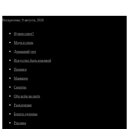
Воскресенье, 9 августа, 2026
Нужен совет?
Мода и стиль
Домашний уют
Искусство быть красивой
Пилинги
Маникюр
Секреты
Обо всём на свете
Развлечение
Береги здоровье
Реклама