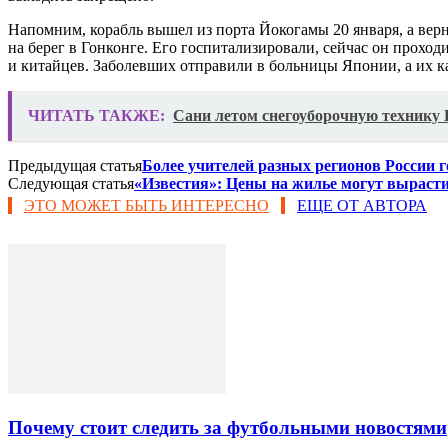
Напомним, корабль вышел из порта Йокогамы 20 января, а верн
на берег в Гонконге. Его госпитализировали, сейчас он проход
и китайцев. Заболевших отправили в больницы Японии, а их 
ЧИТАТЬ ТАКЖЕ:
Сани летом снегоуборочную технику 
Предыдущая статья
Более учителей разных регионов России 
Следующая статья
«Известия»: Цены на жилье могут вырасти
ЭТО МОЖЕТ БЫТЬ ИНТЕРЕСНО
ЕЩЕ ОТ АВТОРА
Почему стоит следить за футбольными новостями