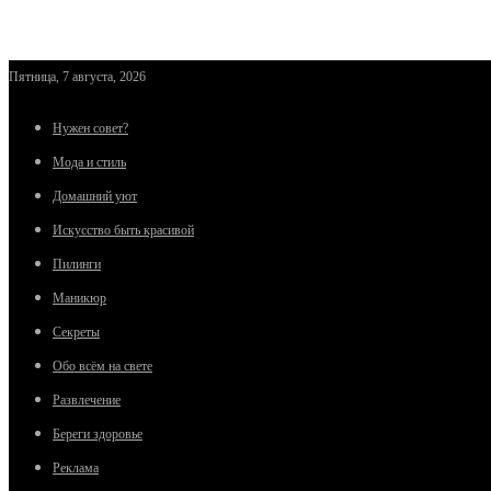
Пятница, 7 августа, 2026
Нужен совет?
Мода и стиль
Домашний уют
Искусство быть красивой
Пилинги
Маникюр
Секреты
Обо всём на свете
Развлечение
Береги здоровье
Реклама