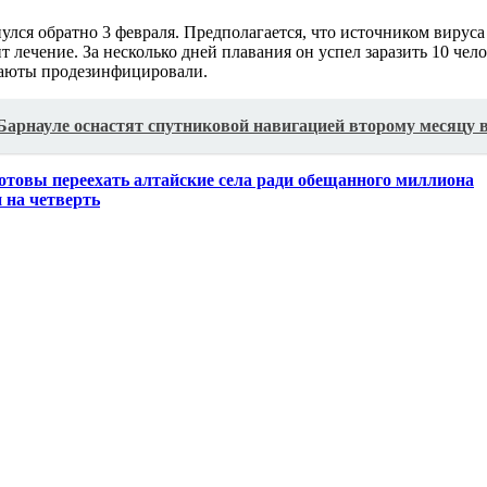
улся обратно 3 февраля. Предполагается, что источником вируса
ит лечение. За несколько дней плавания он успел заразить 10 ч
каюты продезинфицировали.
Барнауле оснастят спутниковой навигацией второму месяцу 
готовы переехать алтайские села ради обещанного миллиона
 на четверть