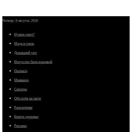
Четверг, 6 августа, 2026
Нужен совет?
Мода и стиль
Домашний уют
Искусство быть красивой
Пилинги
Маникюр
Секреты
Обо всём на свете
Развлечение
Береги здоровье
Реклама