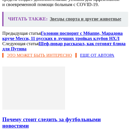
и своевременной помощи больным с COVID-19.
ЧИТАТЬ ТАКЖЕ:
Звезды спорта и другие животные
Предыдущая статья
Головин поспорит с Мбаппе, Марадона
круче Месси, 11 русских в лучших тройках клубов НХЛ
Следующая статья
Шеф-повар рассказал, как готовят блюда
для Путина
ЭТО МОЖЕТ БЫТЬ ИНТЕРЕСНО
ЕЩЕ ОТ АВТОРА
Почему стоит следить за футбольными
новостями