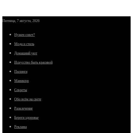
Пятница, 7 августа, 2026
Нужен совет?
Мода и стиль
Домашний уют
Искусство быть красивой
Пилинги
Маникюр
Секреты
Обо всём на свете
Развлечение
Береги здоровье
Реклама