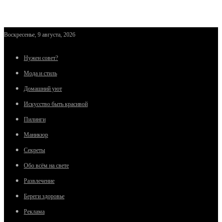
Воскресенье, 9 августа, 2026
Нужен совет?
Мода и стиль
Домашний уют
Искусство быть красивой
Пилинги
Маникюр
Секреты
Обо всём на свете
Развлечение
Береги здоровье
Реклама