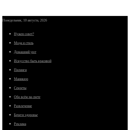
Понедельник, 10 августа, 2026
Нужен совет?
Мода и стиль
Домашний уют
Искусство быть красивой
Пилинги
Маникюр
Секреты
Обо всём на свете
Развлечение
Береги здоровье
Реклама