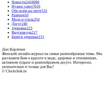
Новости24
16096
Нужен совет?
616
Обо всём на свете
532
Разное
410
Мода и стиль
254
Досуг
240
Здоровье
223
Вкусная еда
217
Береги здоровье
215
Дон Корлеоне
Женский онлайн-журнал на самые разнообразные темы. Мы
расскажем Вам о красоте и моде, здоровье и отношениях,
активном отдыхе и разнообразном досуге. Интересно,
увлекательно и только для Вас!
© Clockchok.ru