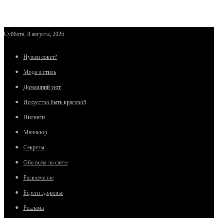
Суббота, 8 августа, 2026
Нужен совет?
Мода и стиль
Домашний уют
Искусство быть красивой
Пилинги
Маникюр
Секреты
Обо всём на свете
Развлечение
Береги здоровье
Реклама