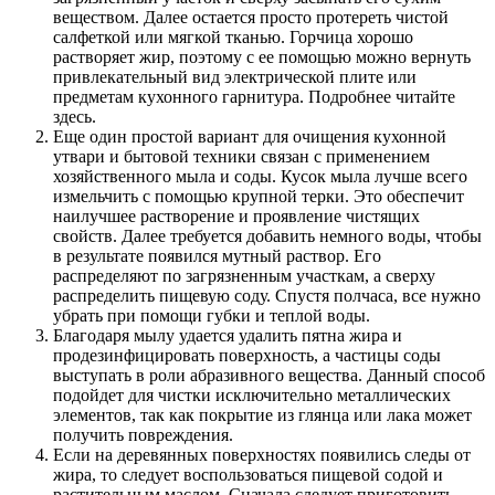
веществом. Далее остается просто протереть чистой
салфеткой или мягкой тканью. Горчица хорошо
растворяет жир, поэтому с ее помощью можно вернуть
привлекательный вид электрической плите или
предметам кухонного гарнитура. Подробнее читайте
здесь.
Еще один простой вариант для очищения кухонной
утвари и бытовой техники связан с применением
хозяйственного мыла и соды. Кусок мыла лучше всего
измельчить с помощью крупной терки. Это обеспечит
наилучшее растворение и проявление чистящих
свойств. Далее требуется добавить немного воды, чтобы
в результате появился мутный раствор. Его
распределяют по загрязненным участкам, а сверху
распределить пищевую соду. Спустя полчаса, все нужно
убрать при помощи губки и теплой воды.
Благодаря мылу удается удалить пятна жира и
продезинфицировать поверхность, а частицы соды
выступать в роли абразивного вещества. Данный способ
подойдет для чистки исключительно металлических
элементов, так как покрытие из глянца или лака может
получить повреждения.
Если на деревянных поверхностях появились следы от
жира, то следует воспользоваться пищевой содой и
растительным маслом. Сначала следует приготовить