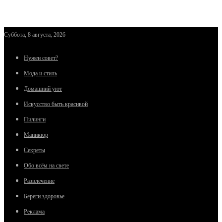
Суббота, 8 августа, 2026
Нужен совет?
Мода и стиль
Домашний уют
Искусство быть красивой
Пилинги
Маникюр
Секреты
Обо всём на свете
Развлечение
Береги здоровье
Реклама