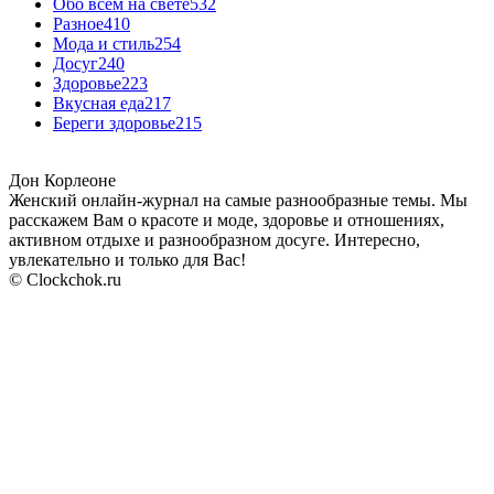
Обо всём на свете
532
Разное
410
Мода и стиль
254
Досуг
240
Здоровье
223
Вкусная еда
217
Береги здоровье
215
Дон Корлеоне
Женский онлайн-журнал на самые разнообразные темы. Мы
расскажем Вам о красоте и моде, здоровье и отношениях,
активном отдыхе и разнообразном досуге. Интересно,
увлекательно и только для Вас!
© Clockchok.ru