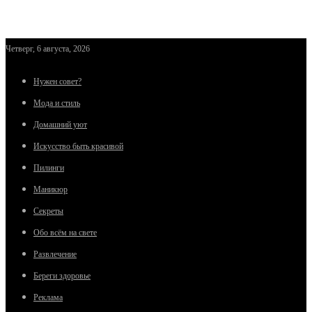
Четверг, 6 августа, 2026
Нужен совет?
Мода и стиль
Домашний уют
Искусство быть красивой
Пилинги
Маникюр
Секреты
Обо всём на свете
Развлечение
Береги здоровье
Реклама