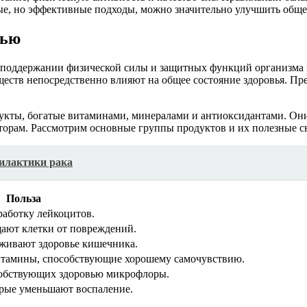
ые, но эффективные подходы, можно значительно улучшить обще
нью
в поддержании физической силы и защитных функций организма 
еств непосредственно влияют на общее состояние здоровья. Пр
дукты, богатые витаминами, минералами и антиоксидантами. О
орам. Рассмотрим основные группы продуктов и их полезные с
филактики рака
Польза
аботку лейкоцитов.
ают клетки от повреждений.
рживают здоровье кишечника.
итамины, способствующие хорошему самочувствию.
собствующих здоровью микрофлоры.
орые уменьшают воспаление.