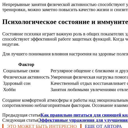
Непрерывные занятия физической активностью способствуют 
тренировки, можно заметно повысить качество жизни и снизит
Психологическое состояние и иммунит
Состояние психики играет важную роль в общих показателях з
способствуют эффективной работе защитных функций. Когда чел
недугам.
Для лучшего понимания влияния настроения на здоровье полез
Фактор
Социальные связи
Регулярное общение с близкими и друз
Физическая активность
Умеренная физическая нагрузка помога
Здоровый сон
Качественный отдых восстанавливает с
Хобби
Занятия любимыми увлечениями отвлек
Создание комфортной атмосферы и работы над эмоциональным 
сопротивлению неблагоприятным факторам. Осознание взаимос
Предыдущая статья
Как правильно питаться для сияющей к
Следующая статья
Эффективные упражнения для улучшения 
ЭТО МОЖЕТ БЫТЬ ИНТЕРЕСНО
ЕЩЕ ОТ АВТОРА