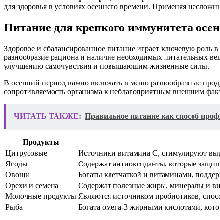
для здоровья в условиях осеннего времени. Применяя несложн
Питание для крепкого иммунитета осе
Здоровое и сбалансированное питание играет ключевую роль 
разнообразие рациона и наличие необходимых питательных вещ
улучшению самочувствия и повышающим жизненные силы.
В осенний период важно включать в меню разнообразные про
сопротивляемость организма к неблагоприятным внешним факт
ЧИТАТЬ ТАКЖЕ:
Правильное питание как способ про
Продукты
Цитрусовые
Источники витамина C, стимулируют выр
Ягоды
Содержат антиоксиданты, которые защищ
Овощи
Богаты клетчаткой и витаминами, подде
Орехи и семена
Содержат полезные жиры, минералы и в
Молочные продукты
Являются источником пробиотиков, спо
Рыба
Богата омега-3 жирными кислотами, кот