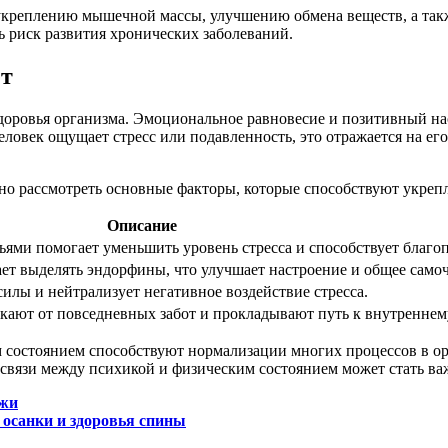
укреплению мышечной массы, улучшению обмена веществ, а та
ь риск развития хронических заболеваний.
ет
доровья организма. Эмоциональное равновесие и позитивный на
овек ощущает стресс или подавленность, это отражается на его
но рассмотреть основные факторы, которые способствуют укреп
Описание
ьями помогает уменьшить уровень стресса и способствует благо
ет выделять эндорфины, что улучшает настроение и общее само
илы и нейтрализует негативное воздействие стресса.
ают от повседневных забот и прокладывают путь к внутреннем
состоянием способствуют нормализации многих процессов в орг
вязи между психикой и физическим состоянием может стать ва
ожи
осанки и здоровья спины