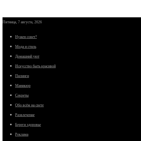
Пятница, 7 августа, 2026
Нужен совет?
Мода и стиль
Домашний уют
Искусство быть красивой
Пилинги
Маникюр
Секреты
Обо всём на свете
Развлечение
Береги здоровье
Реклама