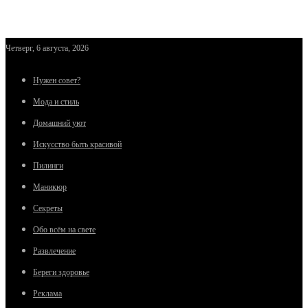
Четверг, 6 августа, 2026
Нужен совет?
Мода и стиль
Домашний уют
Искусство быть красивой
Пилинги
Маникюр
Секреты
Обо всём на свете
Развлечение
Береги здоровье
Реклама