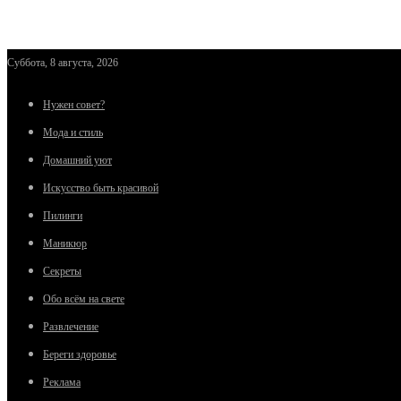
Суббота, 8 августа, 2026
Нужен совет?
Мода и стиль
Домашний уют
Искусство быть красивой
Пилинги
Маникюр
Секреты
Обо всём на свете
Развлечение
Береги здоровье
Реклама