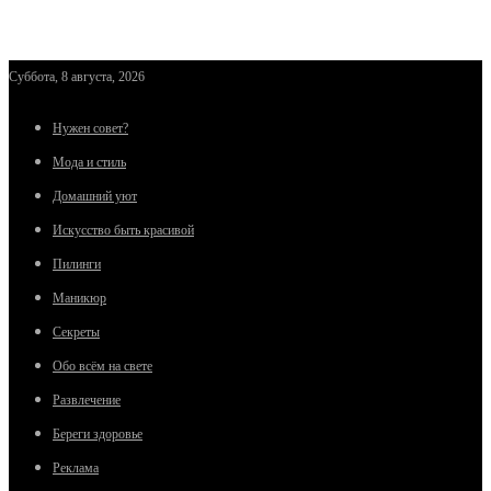
Суббота, 8 августа, 2026
Нужен совет?
Мода и стиль
Домашний уют
Искусство быть красивой
Пилинги
Маникюр
Секреты
Обо всём на свете
Развлечение
Береги здоровье
Реклама