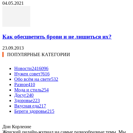
04.05.2021
Как обесцветить брови и не лишиться их?
23.09.2013
ПОПУЛЯРНЫЕ КАТЕГОРИИ
Новости24
16096
Нужен совет?
616
Обо всём на свете
532
Разное
410
Мода и стиль
254
Досуг
240
Здоровье
223
Вкусная еда
217
Береги здоровье
215
Дон Корлеоне
Женский онлайн-журнал на самые разнообразные темы. Мы