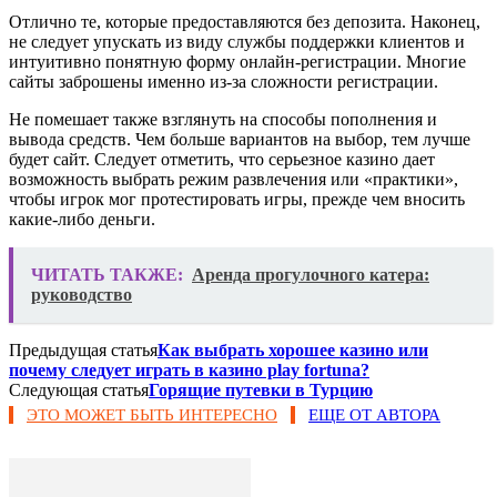
Отлично те, которые предоставляются без депозита. Наконец,
не следует упускать из виду службы поддержки клиентов и
интуитивно понятную форму онлайн-регистрации. Многие
сайты заброшены именно из-за сложности регистрации.
Не помешает также взглянуть на способы пополнения и
вывода средств. Чем больше вариантов на выбор, тем лучше
будет сайт. Следует отметить, что серьезное казино дает
возможность выбрать режим развлечения или «практики»,
чтобы игрок мог протестировать игры, прежде чем вносить
какие-либо деньги.
ЧИТАТЬ ТАКЖЕ:
Аренда прогулочного катера:
руководство
Предыдущая статья
Как выбрать хорошее казино или
почему следует играть в казино play fortuna?
Следующая статья
Горящие путевки в Турцию
ЭТО МОЖЕТ БЫТЬ ИНТЕРЕСНО
ЕЩЕ ОТ АВТОРА