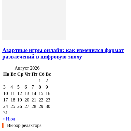
Азартные игры онлайн: как изменился формат
развлечений в цифровую эпоху
Август 2026
Пн
Вт
Ср
Чт
Пт
Сб
Вс
1
2
3
4
5
6
7
8
9
10
11
12
13
14
15
16
17
18
19
20
21
22
23
24
25
26
27
28
29
30
31
« Июл
Выбор редактора