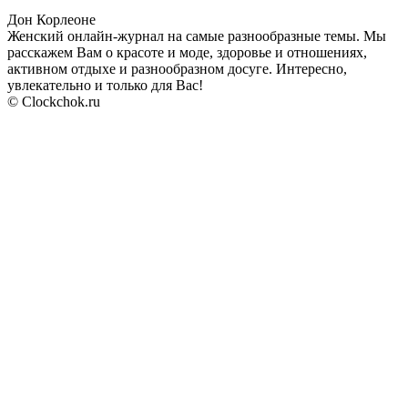
Дон Корлеоне
Женский онлайн-журнал на самые разнообразные темы. Мы
расскажем Вам о красоте и моде, здоровье и отношениях,
активном отдыхе и разнообразном досуге. Интересно,
увлекательно и только для Вас!
© Clockchok.ru