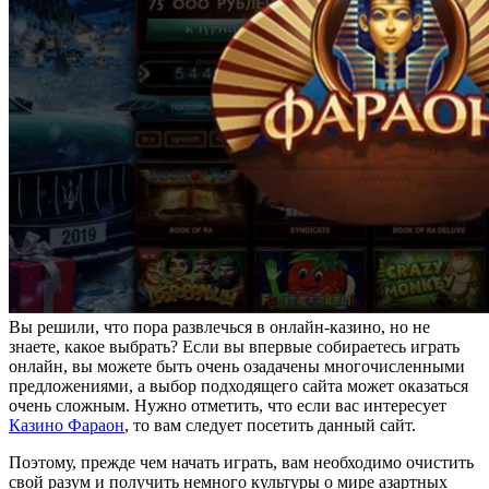
Вы решили, что пора развлечься в онлайн-казино, но не
знаете, какое выбрать? Если вы впервые собираетесь играть
онлайн, вы можете быть очень озадачены многочисленными
предложениями, а выбор подходящего сайта может оказаться
очень сложным. Нужно отметить, что если вас интересует
Казино Фараон
, то вам следует посетить данный сайт.
Поэтому, прежде чем начать играть, вам необходимо очистить
свой разум и получить немного культуры о мире азартных