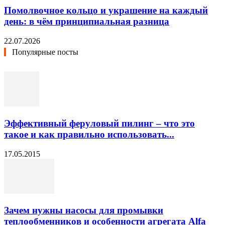
Помолвочное кольцо и украшение на каждый
день: в чём принципиальная разница
22.07.2026
Популярные посты
Эффективный феруловый пилинг – что это
такое и как правильно использовать...
17.05.2015
Зачем нужны насосы для промывки
теплообменников и особенности агрегата Alfa