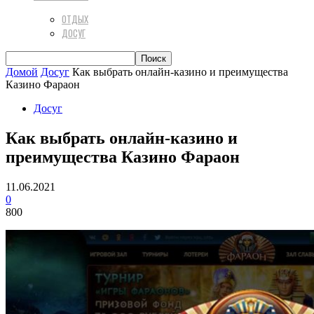
ОТДЫХ
ДОСУГ
Домой
Досуг
Как выбрать онлайн-казино и преимущества
Казино Фараон
Досуг
Как выбрать онлайн-казино и
преимущества Казино Фараон
11.06.2021
0
800