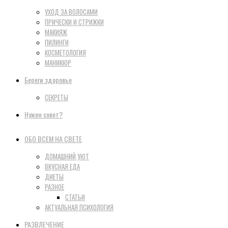
УХОД ЗА ВОЛОСАМИ
ПРИЧЕСКИ И СТРИЖКИ
МАКИЯЖ
ПИЛИНГИ
КОСМЕТОЛОГИЯ
МАНИКЮР
Береги здоровье
СЕКРЕТЫ
Нужен совет?
ОБО ВСЕМ НА СВЕТЕ
ДОМАШНИЙ УЮТ
ВКУСНАЯ ЕДА
ДИЕТЫ
РАЗНОЕ
СТАТЬИ
АКТУАЛЬНАЯ ПСИХОЛОГИЯ
РАЗВЛЕЧЕНИЕ