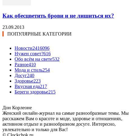
Как обесцветить брови и не лишиться их?
23.09.2013
ПОПУЛЯРНЫЕ КАТЕГОРИИ
Новости24
16096
Нужен совет?
616
Обо всём на свете
532
Разное
410
Мода и стиль
254
Досуг
240
Здоровье
223
Вкусная еда
217
Береги здоровье
215
Дон Корлеоне
Женский онлайн-журнал на самые разнообразные темы. Мы
расскажем Вам о красоте и моде, здоровье и отношениях,
активном отдыхе и разнообразном досуге. Интересно,
увлекательно и только для Вас!
© Clockchok.ru