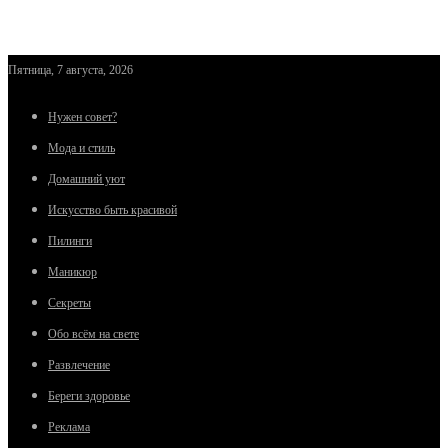
Пятница, 7 августа, 2026
Нужен совет?
Мода и стиль
Домашний уют
Искусство быть красивой
Пилинги
Маникюр
Секреты
Обо всём на свете
Развлечение
Береги здоровье
Реклама