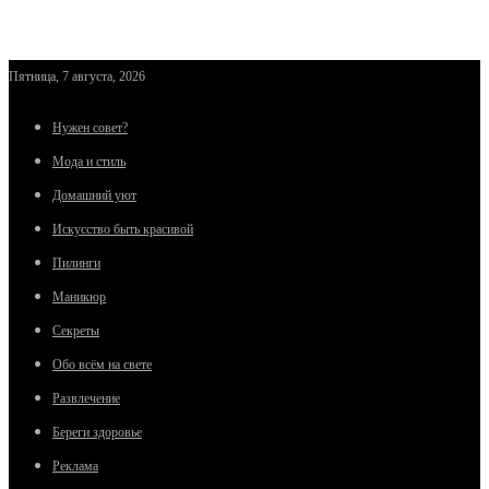
Пятница, 7 августа, 2026
Нужен совет?
Мода и стиль
Домашний уют
Искусство быть красивой
Пилинги
Маникюр
Секреты
Обо всём на свете
Развлечение
Береги здоровье
Реклама