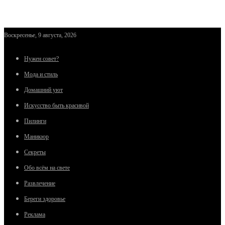
Воскресенье, 9 августа, 2026
Нужен совет?
Мода и стиль
Домашний уют
Искусство быть красивой
Пилинги
Маникюр
Секреты
Обо всём на свете
Развлечение
Береги здоровье
Реклама