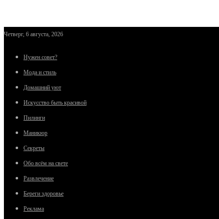
Четверг, 6 августа, 2026
Нужен совет?
Мода и стиль
Домашний уют
Искусство быть красивой
Пилинги
Маникюр
Секреты
Обо всём на свете
Развлечение
Береги здоровье
Реклама