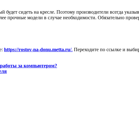
ый будет сидеть на кресле. Поэтому производители всегда указ
олее прочные модели в случае необходимости. Обязательно провер
е:
https://rostov-na-donu.metta.ru/
.
Переходите по ссылке и выбир
й работы за компьютером?
еля