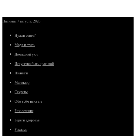
Пятница, 7 августа, 2026
Нужен совет?
Мода и стиль
Домашний уют
Искусство быть красивой
Пилинги
Маникюр
Секреты
Обо всём на свете
Развлечение
Береги здоровье
Реклама