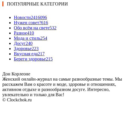
ПОПУЛЯРНЫЕ КАТЕГОРИИ
Новости24
16096
Нужен совет?
616
Обо всём на свете
532
Разное
410
Мода и стиль
254
Досуг
240
Здоровье
223
Вкусная еда
217
Береги здоровье
215
Дон Корлеоне
Женский онлайн-журнал на самые разнообразные темы. Мы
расскажем Вам о красоте и моде, здоровье и отношениях,
активном отдыхе и разнообразном досуге. Интересно,
увлекательно и только для Вас!
© Clockchok.ru