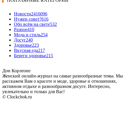
ПОПУЛЯРНЫЕ КАТЕГОРИИ
Новости24
16096
Нужен совет?
616
Обо всём на свете
532
Разное
410
Мода и стиль
254
Досуг
240
Здоровье
223
Вкусная еда
217
Береги здоровье
215
Дон Корлеоне
Женский онлайн-журнал на самые разнообразные темы. Мы
расскажем Вам о красоте и моде, здоровье и отношениях,
активном отдыхе и разнообразном досуге. Интересно,
увлекательно и только для Вас!
© Clockchok.ru