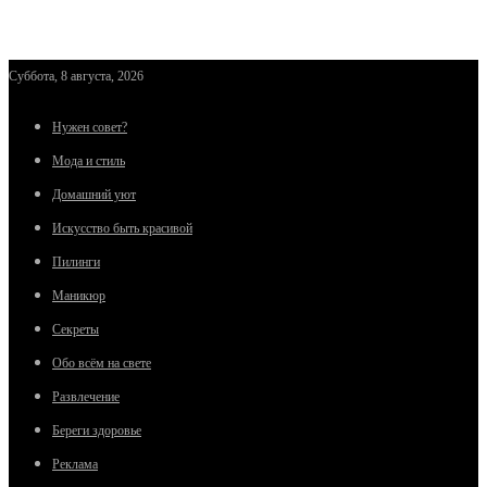
Суббота, 8 августа, 2026
Нужен совет?
Мода и стиль
Домашний уют
Искусство быть красивой
Пилинги
Маникюр
Секреты
Обо всём на свете
Развлечение
Береги здоровье
Реклама