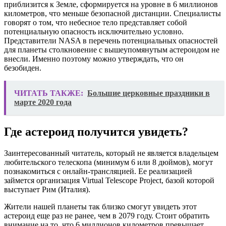
приблизится к Земле, сформируется на уровне в 6 миллионов
километров, что меньше безопасной дистанции. Специалисты
говорят о том, что небесное тело представляет собой
потенциальную опасность исключительно условно.
Представители NASA в перечень потенциальных опасностей
для планеты столкновение с вышеупомянутым астероидом не
внесли. Именно поэтому можно утверждать, что он
безобиден.
ЧИТАТЬ ТАКЖЕ:
Большие церковные праздники в
марте 2020 года
Где астероид получится увидеть?
Заинтересованный читатель, который не является владельцем
любительского телескопа (минимум 6 или 8 дюймов), могут
познакомиться с онлайн-трансляцией. Ее реализацией
займется организация Virtual Telescope Project, базой которой
выступает Рим (Италия).
Жители нашей планеты так близко смогут увидеть этот
астероид еще раз не ранее, чем в 2079 году. Стоит обратить
внимание на то, что 6 миллионов километров превышает