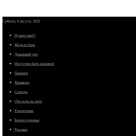
Суббота, 8 августа, 2026
Нужен совет?
Мода и стиль
Домашний уют
Искусство быть красивой
Пилинги
Маникюр
Секреты
Обо всём на свете
Развлечение
Береги здоровье
Реклама