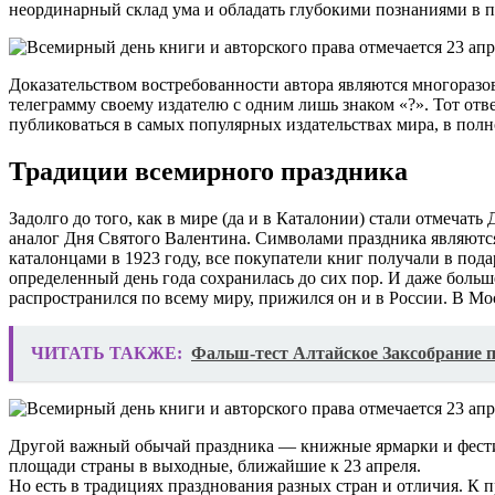
неординарный склад ума и обладать глубокими познаниями в п
Доказательством востребованности автора являются многоразо
телеграмму своему издателю с одним лишь знаком «?». Тот отв
публиковаться в самых популярных издательствах мира, в полн
Традиции всемирного праздника
Задолго до того, как в мире (да и в Каталонии) стали отмечат
аналог Дня Святого Валентина. Символами праздника являютс
каталонцами в 1923 году, все покупатели книг получали в пода
определенный день года сохранилась до сих пор. И даже больш
распространился по всему миру, прижился он и в России. В М
ЧИТАТЬ ТАКЖЕ:
Фальш-тест Алтайское Заксобрание п
Другой важный обычай праздника — книжные ярмарки и фестив
площади страны в выходные, ближайшие к 23 апреля.
Но есть в традициях празднования разных стран и отличия. К 