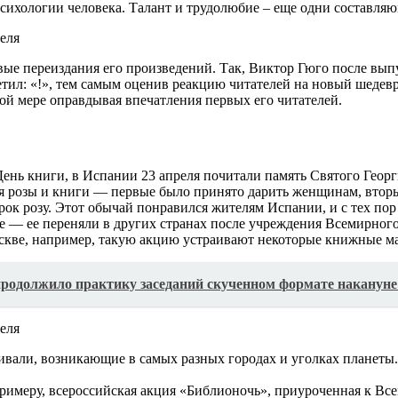
сихологии человека. Талант и трудолюбие – еще одни составляю
вые переиздания его произведений. Так, Виктор Гюго после вы
етил: «!», тем самым оценив реакцию читателей на новый шедев
ой мере оправдывая впечатления первых его читателей.
ь День книги, в Испании 23 апреля почитали память Святого Гео
я розы и книги — первые было принято дарить женщинам, втор
рок розу. Этот обычай понравился жителям Испании, и с тех пор
е — ее переняли в других странах после учреждения Всемирного 
оскве, например, такую акцию устраивают некоторые книжные м
родолжило практику заседаний скученном формате накануне
али, возникающие в самых разных городах и уголках планеты.
примеру, всероссийская акция «Библионочь», приуроченная к Все