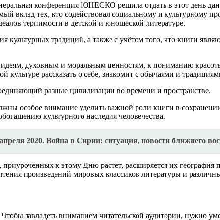
енеральная конференция ЮНЕСКО решила отдать в этот день дань
мый вклад тех, кто содействовал социальному и культурному пр
еалов терпимости в детской и юношеской литературе.
ия культурных традиций, а также с учётом того, что книги явл
 и идеям, духовным и моральным ценностям, к пониманию красо
ой культуре рассказать о себе, знакомит с обычаями и традициям
 соединяющий разные цивилизации во времени и пространстве.
лжны особое внимание уделить важной роли книги в сохранении
богащению культурного наследия человечества.
 апреля 2020. Война в Сирии: ситуация, новости ближнего в
 приуроченных к этому Дню растет, расширяется их география 
тения произведений мировых классиков литературы и различны
 Чтобы завладеть вниманием читательской аудитории, нужно умет