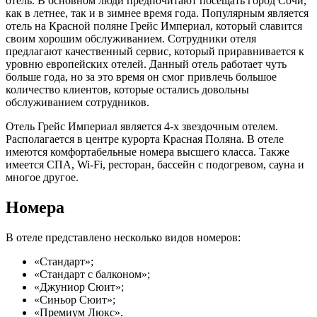
отель. В основном люди предпочитают посещать город Сочи,
как в летнее, так и в зимнее время года. Популярным является
отель на Красной поляне Грейс Империал, который славится
своим хорошим обслуживанием. Сотрудники отеля
предлагают качественный сервис, который приравнивается к
уровню европейских отелей. Данный отель работает чуть
больше года, но за это время он смог привлечь большое
количество клиентов, которые остались довольны
обслуживанием сотрудников.
Отель Грейс Империал является 4-х звездочным отелем.
Располагается в центре курорта Красная Поляна. В отеле
имеются комфортабельные номера высшего класса. Также
имеется СПА, Wi-Fi, ресторан, бассейн с подогревом, сауна и
многое другое.
Номера
В отеле представлено несколько видов номеров:
«Стандарт»;
«Стандарт с балконом»;
«Джуниор Сюит»;
«Синьор Сюит»;
«Премиум Люкс».