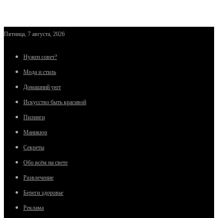
Пятница, 7 августа, 2026
Нужен совет?
Мода и стиль
Домашний уют
Искусство быть красивой
Пилинги
Маникюр
Секреты
Обо всём на свете
Развлечение
Береги здоровье
Реклама